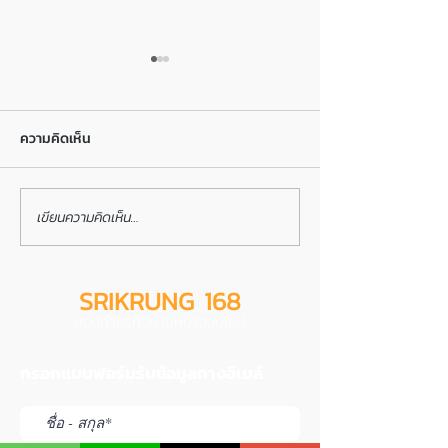
ความคิดเห็น
เขียนความคิดเห็น…
คู่มือการทำงานสำหรับสมาชิก
เจาะแผนการตลาด
ศรีกรุงโบรคเกอร์
กรุงโบรคเกอร์
SRIKRUNG 168
สอนทำธุรกิจนายหน้าออนไลน์
กรอกแบบฟอร์มรับข้อมูลทางอีเมล์