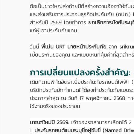
ถือเป็นข่าวใหญ่ส่งท้ายปีที่สร้างความฮือฮาให้ก
และส่งเสริมการประกอบธุรกิจประกันภัย (คปภ.)
สำหรับปี 2569 โดยทำการ 
ยกเลิกการบังคับระบุชื่อ
แก่ผู้เอาประกันภัยแทน
วันนี้ 
พี่เม่น URT นายหน้าประกันภัย
 จาก 
srikr
เบี้ยประกันของคุณ และแบบไหนที่คุ้มค่าที่สุดสำห
การเปลี่ยนแปลงครั้งสำคัญ: จ
เดิมทีตามพิกัดอัตราเบี้ยประกันภัยรถยนต์ไฟฟ้า
บริษัทประกันมักกำหนดให้ต้องทำประกันภัยแบบระบุชื
ประกาศล่าสุด ณ วันที่ 17 พฤศจิกายน 2568 ทาง 
ใช้งานจริงของประชาชน
เกณฑ์ใหม่ปี 2569:
 เจ้าของรถสามารถเลือกได้ 2 
1. 
ประกันรถยนต์แบบระบุชื่อผู้ขับขี่ (Named Driv