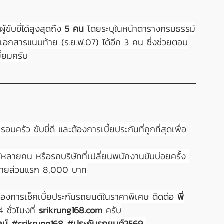
้ขับขี่ได้สูงสุดถึง 
5 คน
 โดยระบุในหน้าตารางกรมธรรม์
นเอกสารแนบท้าย (ร.ย.ฟ.07) ได้อีก 3 คน ซึ่งช่วยตอบ
ี่ยมครับ
อบครัว ขับขี่ดี และต้องการเบี้ยประกันที่ถูกที่สุดเพื่อ
ช้หลายคน หรือรถบริษัทที่เปลี่ยนพนักงานขับบ่อยครั้ง 
ียหายส่วนแรก 8,000 บาท
้องการเช็คเบี้ยประกันรถยนต์ในราคาพิเศษ ติดต่อ 
พี่
 ชั่วโมงที่ 
srikrung168.com
 ครับ
ลน์ 
#srikrung168
#ประก
ันรถยนต์2569 