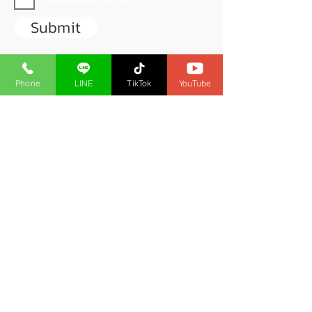
Submit
Phone
LINE
TikTok
YouTube
เว็บไซต์นี้จัดทำโดย นายปราโมทย์ สิริดิกิจ
ใบอนุญาตนายหน้าประกันวินาศภัยเลขที่
6104030150
ใบอนุญาตนายหน้าประกันชีวิตเลขที่
6203017330
ใช้สำหรับแนะนำสมาชิกไม่ได้เป็นเว็บของ
บริษัทศรีกรุงโบรคเกอร์
.
ติดตามข้อมูลอัพเดทเกี่ยวกับประกันผ่าน
Line Official Account : @srikrung168
Link
https://line.me/R/ti/p/%40srikrung168
Link Bio :
https://linkbio.co/srikrung168
Facebook :
SRIKRUNG168
โทร :
093-963-6151