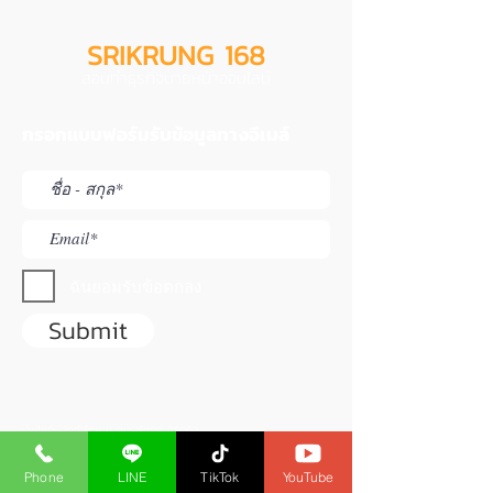
SRIKRUNG 168
สอนทำธุรกิจนายหน้าออนไลน์
กรอกแบบฟอร์มรับข้อมูลทางอีเมล์
ฉันยอมรับข้อตกลง
Submit
เว็บไซต์นี้จัดทำโดย นายปราโมทย์ สิริดิกิจ
ใบอนุญาตนายหน้าประกันวินาศภัยเลขที่
6104030150
ใบอนุญาตนายหน้าประกันชีวิตเลขที่
6203017330
Phone
LINE
TikTok
YouTube
ใช้สำหรับแนะนำสมาชิกไม่ได้เป็นเว็บของ