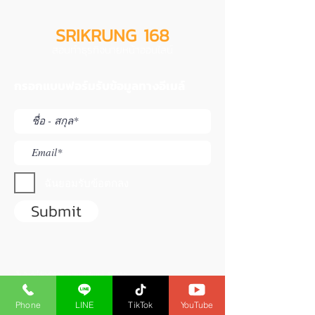
SRIKRUNG 168
สอนทำธุรกิจนายหน้าออนไลน์
กรอกแบบฟอร์มรับข้อมูลทางอีเมล์
ฉันยอมรับข้อตกลง
Submit
เว็บไซต์นี้จัดทำโดย นายปราโมทย์ สิริดิกิจ
ใบอนุญาตนายหน้าประกันวินาศภัยเลขที่
6104030150
ใบอนุญาตนายหน้าประกันชีวิตเลขที่
6203017330
Phone
LINE
TikTok
YouTube
ใช้สำหรับแนะนำสมาชิกไม่ได้เป็นเว็บของ