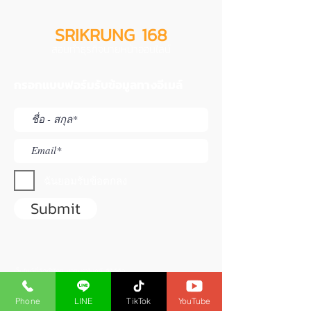
SRIKRUNG 168
สอนทำธุรกิจนายหน้าออนไลน์
กรอกแบบฟอร์มรับข้อมูลทางอีเมล์
ฉันยอมรับข้อตกลง
Submit
เว็บไซต์นี้จัดทำโดย นายปราโมทย์ สิริดิกิจ
ใบอนุญาตนายหน้าประกันวินาศภัยเลขที่
6104030150
ใบอนุญาตนายหน้าประกันชีวิตเลขที่
6203017330
Phone
LINE
TikTok
YouTube
ใช้สำหรับแนะนำสมาชิกไม่ได้เป็นเว็บของ