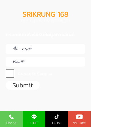
SRIKRUNG 168
สอนทำธุรกิจนายหน้าออนไลน์
กรอกแบบฟอร์มรับข้อมูลทางอีเมล์
ฉันยอมรับข้อตกลง
Submit
เว็บไซต์นี้จัดทำโดย นายปราโมทย์ สิริดิกิจ
ใบอนุญาตนายหน้าประกันวินาศภัยเลขที่
6104030150
ใบอนุญาตนายหน้าประกันชีวิตเลขที่
6203017330
Phone
LINE
TikTok
YouTube
ใช้สำหรับแนะนำสมาชิกไม่ได้เป็นเว็บของ