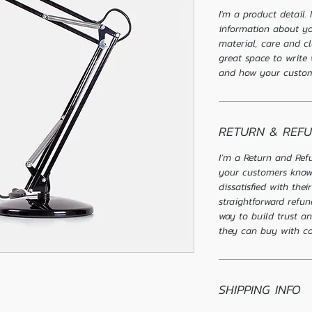
I'm a product detail.
information about yo
material, care and cl
great space to write
and how your custome
RETURN & REFU
I’m a Return and Refu
your customers know
dissatisfied with the
straightforward refun
way to build trust a
they can buy with co
SHIPPING INFO