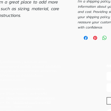
I'm a great place to add more 
I'm a shipping policy
information about y
such as sizing, material, care 
and cost. Providing s
structions.
your shipping policy 
reassure your custo
with confidence.
เว็บไซต์นี้จัดทำโดย นายปราโมทย์ สิริดิกิจ
กร
ใบอนุญาตนายหน้าประกันวินาศภัยเลขที่ 6104030150
ใบอนุญาตนายหน้าประกันชีวิตเลขที่ 6203017330
ใช้สำหรับแนะนำสมาชิกไม่ได้เป็นเว็บของ
บริษัทศรีกรุงโบรคเกอร์
ติดตามข้อมูลอัพเดทเกี่ยวกับประกันผ่าน
Line Official Account : @srikrung168
Link
https://line.me/R/ti/p/%40srikrung168
Link Bio :
https://linkbio.co/srikrung168
Facebook :
SRIKRUNG168