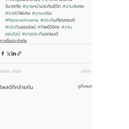
วินาศภัย 
#นายหน
้าประกันชีวิต 
#งานพ
ิเศษ 
#รายได
้พิเศษ 
#งานเสร
ิม 
#PassiveIncome
#ประก
ันภัยรถยนต์ 
#ประก
ันออนไลน์ 
#ท
ิพย์วิจิตร 
#งาน
ออนไลน
์ 
#ขายประก
ันรถยนต์
การซื้อประกันภัย
โพสต์ที่คล้ายกัน
ดูทั้งหมด