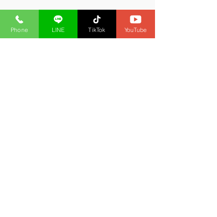
Phone
LINE
TikTok
YouTube
ความคิดเห็น
เขียนความคิดเห็น…
ส่วนลดประกันภัยรถยนต์
ซื้อประกันตามงบให้
ราคาพิเศษ สำหรับสมาชิกศรี
ประกันอุบัติเหตุ
กรุง
SRIKRUNG 168
สอนทำธุรกิจนายหน้าออนไลน์