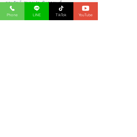
ออนไลน
์ 
#ขายประก
ันรถยนต์
เบี้ยประกันภัย
Phone
LINE
TikTok
YouTube
โพสต์ที่คล้ายกัน
ดูทั้งหมด