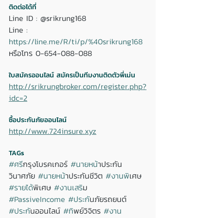
ติดต่อได้ที่ 
Line ID : @srikrung168 
Line : 
https://line.me/R/ti/p/%40srikrung168
หรือโทร 0-654-088-088 
ใบสมัครออนไลน์ สมัครเป็นทีมงานติดตัวพี่เม่น
http://srikrungbroker.com/register.php?
idc=2
ซื้อประกันภัยออนไลน์
http://www.724insure.xyz
TAGs
#ศร
ีกรุงโบรคเกอร์ 
#นายหน
้าประกัน
วินาศภัย 
#นายหน
้าประกันชีวิต 
#งานพ
ิเศษ 
#รายได
้พิเศษ 
#งานเสร
ิม 
#PassiveIncome
#ประก
ันภัยรถยนต์ 
#ประก
ันออนไลน์ 
#ท
ิพย์วิจิตร 
#งาน