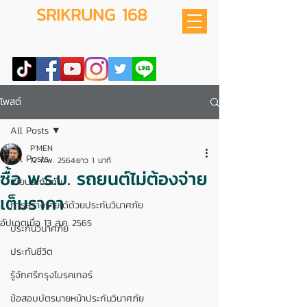
SRIKRUNG 168
สอนทำธุรกิจนายหน้าออนไลน์
โพสต์
All Posts
P'MEN
All Posts
12 ก.พ. 2564
ยาว 1 นาที
ซื้อ พ.ร.บ. รถยนต์ไม่ต้องจ่าย
เบี้ยประกันภัย
เต็มราคา
การสร้างรายได้ด้วยประกันวินาศภัย
อัปเดตเมื่อ
13 ส.ค. 2565
ประกันวินาศภัย
ประกันชีวิต
รู้จักศรีกรุงโบรคเกอร์
ข้อสอบบัตรนายหน้าประกันวินาศภัย