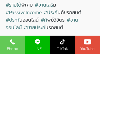
#รายได
้พิเศษ 
#งานเสร
ิม 
#PassiveIncome
#ประก
ันภัยรถยนต์ 
#ประก
ันออนไลน์ 
#ท
ิพย์วิจิตร 
#งาน
ออนไลน
์ 
#ขายประก
ันรถยนต์
#พรบ_รถยนต
์ 
#พรบ_รถมอเตอร
์ไซค์ 
#ต
่อ
ภาษีรถยนต์ 
#ส
่วนลดสมาชิก
Phone
LINE
TikTok
YouTube
เบี้ยประกันภัย
โพสต์ที่คล้ายกัน
ดูทั้งหมด