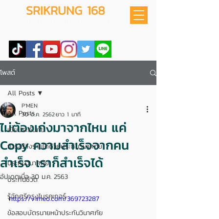
SRIKRUNG 168
สอนทำธุรกิจนายหน้าออนไลน์
โพสต์
All Posts
P'MEN
All Posts
30 ต.ค. 2562
ยาว 1 นาที
ไม่ต้องเก่งมาจากไหน แค่
เบี้ยประกันภัย
Copy ความสำเร็จจากคน
การสร้างรายได้ด้วยประกันวินาศภัย
สำเร็จ เราก็สำเร็จได้
ประกันวินาศภัย
อัปเดตเมื่อ
30 ม.ค. 2563
ประกันชีวิต
รู้จักศรีกรุงโบรคเกอร์
https://vimeo.com/369723287
ข้อสอบบัตรนายหน้าประกันวินาศภัย