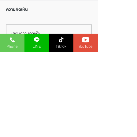
ความคิดเห็น
เขียนความคิดเห็น…
วิธีการคำนวณส่วนลด
เศษรฐกิจไม่ดี ยิ่ง
สำหรับสมาชิกศรีกรุงโบรค
สำรอง
Phone
LINE
TikTok
YouTube
เกอร์
SRIKRUNG 168
สอนทำธุรกิจนายหน้าออนไลน์
กรอกแบบฟอร์มรับข้อมูลทางอีเมล์
ฉันยอมรับข้อตกลง
Submit