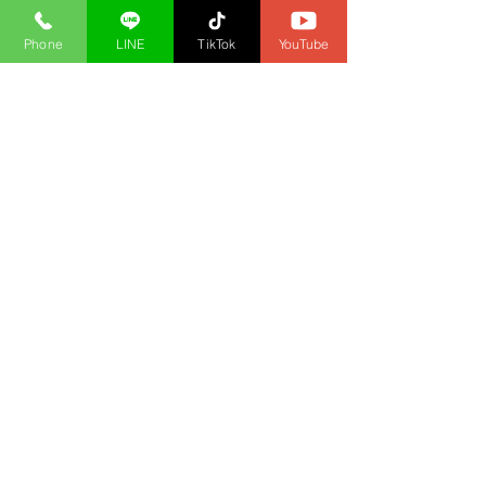
หรือโทร 0-654-088-088 
Phone
LINE
TikTok
YouTube
ใบสมัครออนไลน์ สมัครเป็นทีมงานติดตัวพี่เม่น
http://srikrungbroker.com/register.php?
idc=2
ซื้อประกันภัยออนไลน์
http://www.724insure.xyz
TAGs
#ศร
ีกรุงโบรคเกอร์ 
#นายหน
้าประกัน
วินาศภัย 
#นายหน
้าประกันชีวิต 
#งานพ
ิเศษ 
#รายได
้พิเศษ 
#งานเสร
ิม 
#PassiveIncome
#ประก
ันภัยรถยนต์ 
#ประก
ันออนไลน์ 
#ท
ิพย์วิจิตร 
#งาน
ออนไลน
์ 
#ขายประก
ันรถยนต์อ
รู้จักศรีกรุงโบรคเกอร์