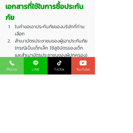
เอกสารที่ใช้ในการซื้อประกัน
ภัย
ใบคำขอเอาประกันภัยของบริษัทที่ท่าน
เลือก
สำเนาบัตรประชาชนของผู้เอาประกันภัย
(กรณีเป็นเด็กเล็ก ใช้สูจิบัตรของเด็ก 
และสำเนาบัตรประชาชนของผู้ปกครอง)
หลักฐานการชำระเงินค่าประกันภัย ตาม
แพคเกจที่เลือก เข้าบัญชี (ยอดโอน 1 
Phone
LINE
TikTok
YouTube
รายการต่อ 1 คำขอเอาประกันภัย)
ธนาคาร กสิกรไทย
ชื่อบัญชี ศรีกรุงโบรคเกอร์
สาขา ดาวคะนอง
ประเภทบัญชี ออมทรัพย์
เลขที่บัญชี 
080-2-38674-5
การส่งเอกสารเพื่อซื้อประกัน