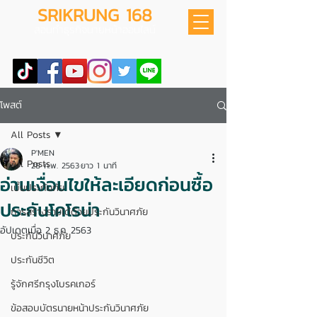
SRIKRUNG 168
สอนทำธุรกิจนายหน้าออนไลน์
โพสต์
All Posts
P'MEN
All Posts
28 ก.พ. 2563
ยาว 1 นาที
อ่านเงื่อนไขให้ละเอียดก่อนซื้อ
เบี้ยประกันภัย
ประกันโคโรน่า
การสร้างรายได้ด้วยประกันวินาศภัย
อัปเดตเมื่อ
2 ธ.ค. 2563
ประกันวินาศภัย
ประกันชีวิต
รู้จักศรีกรุงโบรคเกอร์
ข้อสอบบัตรนายหน้าประกันวินาศภัย